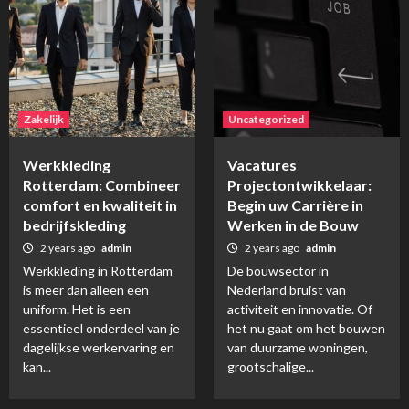
Zakelijk
Uncategorized
Werkkleding
Vacatures
Rotterdam: Combineer
Projectontwikkelaar:
comfort en kwaliteit in
Begin uw Carrière in
bedrijfskleding
Werken in de Bouw
2 years ago
admin
2 years ago
admin
Werkkleding in Rotterdam
De bouwsector in
is meer dan alleen een
Nederland bruist van
uniform. Het is een
activiteit en innovatie. Of
essentieel onderdeel van je
het nu gaat om het bouwen
dagelijkse werkervaring en
van duurzame woningen,
kan...
grootschalige...