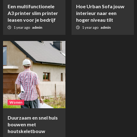
Een multifunctionele
Hoe Urban Sofa jouw
Wonen
A3 printer slim printer
Duurzaam en snel huis bouwen met
interieur naar een
houtskeletbouw
leasen voor je bedrijf
hoger niveau tilt
5
1 year ago
admin
1 year ago
admin
Wonen
Duurzaam en snel huis
bouwen met
houtskeletbouw