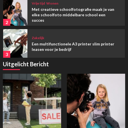
Vrije tijd
Wonen
Met creatieve schoolfotografie maak je van
elke schoolfoto middelbare school een
succes
2
Zakelijk
Een multifunctionele A3 printer slim printer
leasen voor je bedrijf
3
Uitgelicht Bericht
Vrije tijd
Wonen
Hoe Urban Sofa jouw interieur naar een
hoger niveau tilt
4
Wonen
Duurzaam en snel huis bouwen met
houtskeletbouw
5