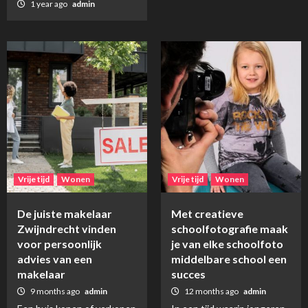
1 year ago
admin
Vrije tijd
Wonen
Vrije tijd
Wonen
De juiste makelaar
Met creatieve
Zwijndrecht vinden
schoolfotografie maak
voor persoonlijk
je van elke schoolfoto
advies van een
middelbare school een
makelaar
succes
9 months ago
admin
12 months ago
admin