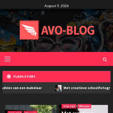
Skip
August 9, 2026
to
content
Primary
Menu
FLASH STORY
 een makelaar
Met creatieve schoolfotografie maak je v
Vrije tijd
Wonen