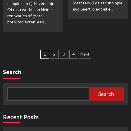
Maar terwijl de technologie
complex en tijdrovend zijn.
evolueert, biedt elke...
Of u nu werkt aan kleine
renovaties of grote
bouwprojecten, een...
Posts
1
2
3
4
Next
navigation
Search
Search
Recent Posts