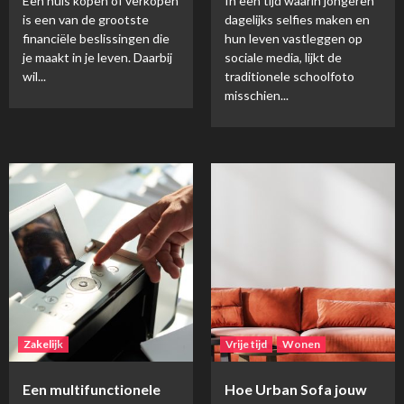
Een huis kopen of verkopen
In een tijd waarin jongeren
is een van de grootste
dagelijks selfies maken en
financiële beslissingen die
hun leven vastleggen op
je maakt in je leven. Daarbij
sociale media, lijkt de
wil...
traditionele schoolfoto
misschien...
Zakelijk
Vrije tijd
Wonen
Een multifunctionele
Hoe Urban Sofa jouw