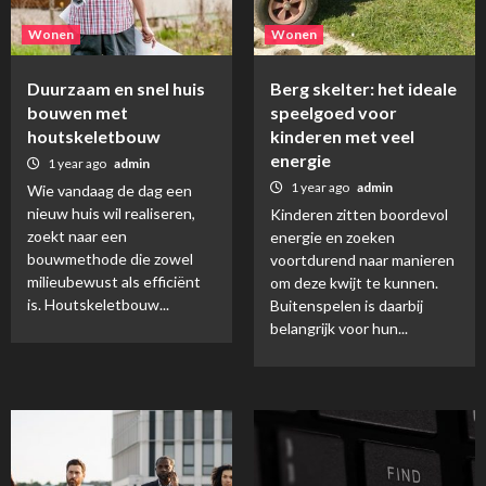
Wonen
Wonen
Duurzaam en snel huis
Berg skelter: het ideale
bouwen met
speelgoed voor
houtskeletbouw
kinderen met veel
energie
1 year ago
admin
1 year ago
admin
Wie vandaag de dag een
nieuw huis wil realiseren,
Kinderen zitten boordevol
zoekt naar een
energie en zoeken
bouwmethode die zowel
voortdurend naar manieren
milieubewust als efficiënt
om deze kwijt te kunnen.
is. Houtskeletbouw...
Buitenspelen is daarbij
belangrijk voor hun...