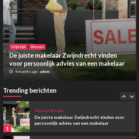
Zakelijk
Een multifunctionele A3 printer slim printer
leasen voor je bedrijf
3
Vrije tijd
Wonen
Vrije tijd
Wonen
Hoe Urban Sofa jouw interieur naar een
hoger niveau tilt
De juiste makelaar Zwijndrecht vinden
4
voor persoonlijk advies van een makelaar
9 months ago
admin
Wonen
Duurzaam en snel huis bouwen met
houtskeletbouw
Trending berichten
5
Vrije tijd
Wonen
De juiste makelaar Zwijndrecht vinden voor
persoonlijk advies van een makelaar
1