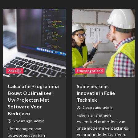
Zakelijk
Uncategorized
Calculatie Programma
Spinvliesfolie:
Bouw: Optimaliseer
Innovatie in Folie
Uw Projecten Met
Techniek
Software Voor
2 years ago
admin
Bedrijven
Folie is al lang een
2 years ago
admin
essentieel onderdeel van
onze moderne verpakkings-
Het managen van
en productie-industrieën.
bouwprojecten kan