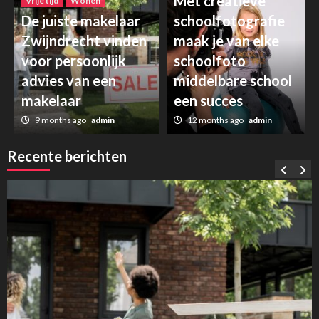
Met creatieve
Vrije tijd
Wonen
De juiste makelaar
schoolfotografie
Zwijndrecht vinden
maak je van elke
voor persoonlijk
schoolfoto
advies van een
middelbare school
makelaar
een succes
9 months ago
admin
12 months ago
admin
Recente berichten