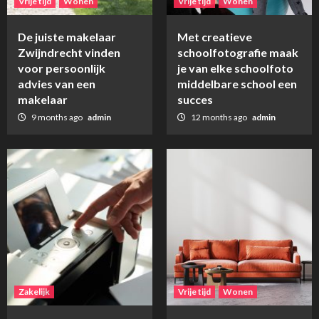
Vrije tijd
Wonen
Vrije tijd
Wonen
De juiste makelaar
Met creatieve
Zwijndrecht vinden
schoolfotografie maak
voor persoonlijk
je van elke schoolfoto
advies van een
middelbare school een
makelaar
succes
9 months ago
admin
12 months ago
admin
Zakelijk
Vrije tijd
Wonen