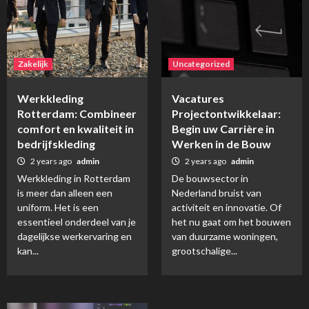
Zakelijk
Uncategorized
Werkkleding
Vacatures
Rotterdam: Combineer
Projectontwikkelaar:
comfort en kwaliteit in
Begin uw Carrière in
bedrijfskleding
Werken in de Bouw
2 years ago
admin
2 years ago
admin
Werkkleding in Rotterdam
De bouwsector in
is meer dan alleen een
Nederland bruist van
uniform. Het is een
activiteit en innovatie. Of
essentieel onderdeel van je
het nu gaat om het bouwen
dagelijkse werkervaring en
van duurzame woningen,
kan...
grootschalige...