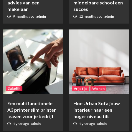
advies van een
middelbare school een
makelaar
succes
9 months ago
admin
12 months ago
admin
Zakelijk
Vrije tijd
Wonen
Een multifunctionele
Hoe Urban Sofa jouw
A3 printer slim printer
interieur naar een
leasen voor je bedrijf
hoger niveau tilt
1 year ago
admin
1 year ago
admin