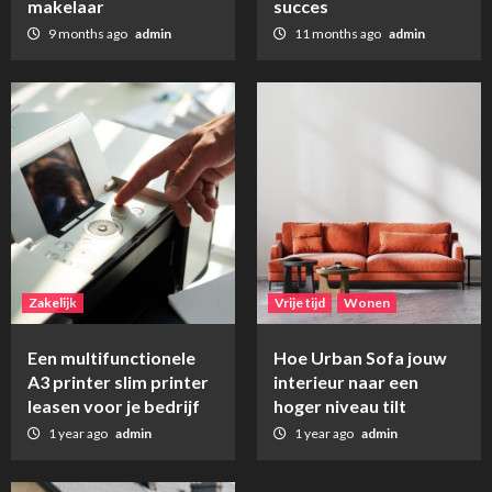
makelaar
succes
9 months ago
admin
11 months ago
admin
Zakelijk
Vrije tijd
Wonen
Een multifunctionele
Hoe Urban Sofa jouw
A3 printer slim printer
interieur naar een
leasen voor je bedrijf
hoger niveau tilt
1 year ago
admin
1 year ago
admin