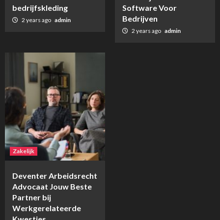
bedrijfskleding
Software Voor
Bedrijven
2 years ago
admin
2 years ago
admin
Zakelijk
Deventer Arbeidsrecht
Advocaat Jouw Beste
Partner bij
Werkgerelateerde
Kwesties