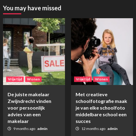
You may have missed
Vrije tijd
Wonen
Vrije tijd
Wonen
De juiste makelaar
Met creatieve
Zwijndrecht vinden
schoolfotografie maak
voor persoonlijk
je van elke schoolfoto
advies van een
middelbare school een
makelaar
succes
9 months ago
admin
12 months ago
admin