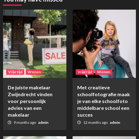
Vrije tijd
Wonen
Vrije tijd
Wonen
De juiste makelaar
Met creatieve
Zwijndrecht vinden
schoolfotografie maak
voor persoonlijk
je van elke schoolfoto
advies van een
middelbare school een
makelaar
succes
9 months ago
admin
12 months ago
admin