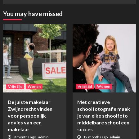
You may have missed
Vrije tijd
Wonen
Vrije tijd
Wonen
De juiste makelaar
Met creatieve
Zwijndrecht vinden
schoolfotografie maak
voor persoonlijk
je van elke schoolfoto
advies van een
middelbare school een
makelaar
succes
9 months ago
admin
12 months ago
admin