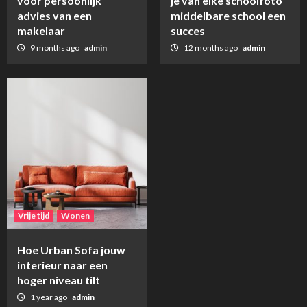
voor persoonlijk
je van elke schoolfoto
advies van een
middelbare school een
makelaar
succes
9 months ago
admin
12 months ago
admin
Vrije tijd
Wonen
Hoe Urban Sofa jouw
interieur naar een
hoger niveau tilt
1 year ago
admin