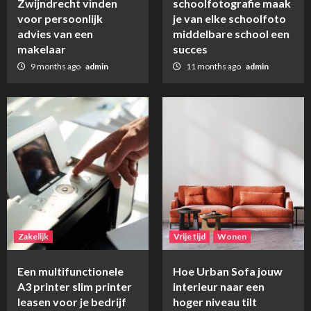
Zwijndrecht vinden
schoolfotografie maak
voor persoonlijk
je van elke schoolfoto
advies van een
middelbare school een
makelaar
succes
9 months ago
admin
11 months ago
admin
Zakelijk
Vrije tijd
Wonen
Een multifunctionele
Hoe Urban Sofa jouw
A3 printer slim printer
interieur naar een
leasen voor je bedrijf
hoger niveau tilt